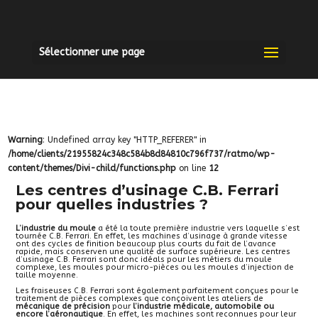
Sélectionner une page
Warning
: Undefined array key "HTTP_REFERER" in
/home/clients/21955824c348c584b8d84810c796f737/ratmo/wp-
content/themes/Divi-child/functions.php
on line
12
Les centres d’usinage C.B. Ferrari
pour quelles industries ?
L’industrie du moule
a été la toute première industrie vers laquelle s’est
tournée C.B. Ferrari. En effet, les machines d’usinage à grande vitesse
ont des cycles de finition beaucoup plus courts du fait de l’avance
rapide, mais conserven une qualité de surface supérieure. Les centres
d’usinage C.B. Ferrari sont donc idéals pour les métiers du moule
complexe, les moules pour micro-pièces ou les moules d’injection de
taille moyenne.
Les fraiseuses C.B. Ferrari sont également parfaitement conçues pour le
traitement de pièces complexes que conçoivent les ateliers de
mécanique de précision
pour
l’industrie médicale, automobile ou
encore l’aéronautique
. En effet, les machines sont reconnues pour leur