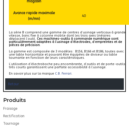
magasin
Avance rapide maximale
40
(m/mn)
La série B comprend une gamme de centres d’usinage verticaux à grande
vitesse, banc fixe à colonne mobile dont les trois axes linéaires
déplacent l’outil.
Ces machines-outils à commande numérique sont
particulièrement adaptées à l’usinage d’électrodes, d’empreintes et de
pièces de précision
.
La gamme est composée de 3 modèles : B156, B166 et B186, toutes avec
une table horizontale et pouvant être équipées de diviseur ou table
tournante en fonction de leurs caractéristiques.
L’utilisation d’électroboche peu encombrante, d’outils et de porte-outils
très courts garantissent une parfaite accessibilité à l’usinage.
En savoir plus sur la marque
C.B. Ferrari
.
Retour
Produits
Fraisage
Rectification
Tournage