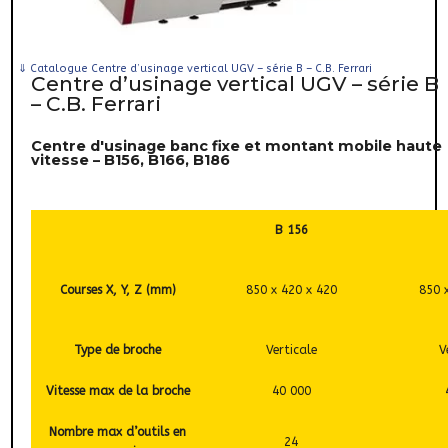
⇓
Catalogue Centre d’usinage vertical UGV – série B – C.B. Ferrari
Centre d’usinage vertical UGV – série B
– C.B. Ferrari
Centre d'usinage banc fixe et montant mobile haute
vitesse – B156, B166, B186
B 156
Courses X, Y, Z (mm)
850 x 420 x 420
850 
Type de broche
Verticale
V
Vitesse max de la broche
40 000
Nombre max d’outils en
24