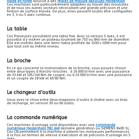
rigide en fonte
associé à des
règles de mesure absolues Heidenhain
.
Ces machines sont particulièrement adaptées au travail des moulistes
et de tous les autres secteurs nécessitant une grande précision et une
finition de surface élevée. De plus, elles peuvent toutes être configurées
en 3, 4 ou 5 axes continus.
La table
Ces fraiseuses possèdent une table fixe. Avec la version 5 axes, il est
possible d’y insérer un plateau tournant de 750 ou 840 mm de diamètre.
Elle est insérée dans une demi-table profilée de 1500 x 1000 mm pour
que tout soit au même niveau.
La broche
En ce qui concerne la motorisation de la broche, vous pouvez choisir
entre deux types d’électro-broches : à 16 000 tr/min avec une puissance
de 33 kW et 105/140 Nm de couple, ou à 20 000 tr/min avec une puissance
et un couple de 28 kW et 63/83 Nm.
Le changeur d’outils
Vous avez le choix entre deux magasins d’outils à chaîne avec un bras
de rechange, en version 30 ou 60 outils.
La commande numérique
Ces machines d’usinage sont disponibles avec une
commande
numérique Heidenhain TNC 640
dernière génération ou SIEMENS 840D SL.
Ces CN permettent à la machine d’obtenir les meilleures performances
à la fois en termes de vitesse d’exécution et de précision d’usinage en 5
axes.