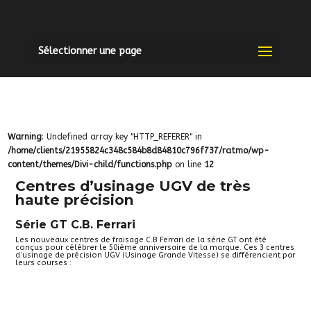
Sélectionner une page
Warning
: Undefined array key "HTTP_REFERER" in
/home/clients/21955824c348c584b8d84810c796f737/ratmo/wp-
content/themes/Divi-child/functions.php
on line
12
Centres d’usinage UGV de très
haute précision
Série GT C.B. Ferrari
Les nouveaux centres de fraisage C.B Ferrari de la série GT ont été
conçus pour célébrer le 50ième anniversaire de la marque. Ces 3 centres
d’usinage de précision UGV (Usinage Grande Vitesse) se différencient par
leurs courses :