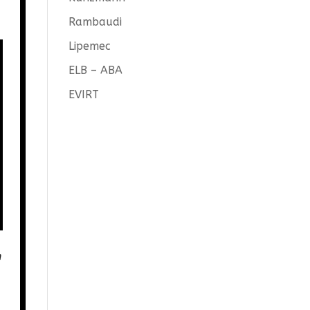
Rambaudi
Lipemec
ELB – ABA
EVIRT
n