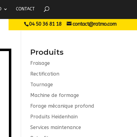
O
CONTACT
04 50 36 81 18
contact@ratmo.com
Produits
Fraisage
Rectification
Tournage
Machine de formage
Forage mécanique profond
Produits Heidenhain
Services maintenance