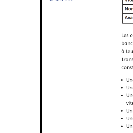
Les 
banc
à le
tran
cons
Un
Un
Un
vi
Un
Un
Un