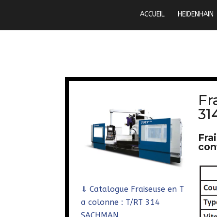
ACCUEIL
HEIDENHAIN
Fr
31
Fra
con
⇓
Catalogue Fraiseuse en T
a colonne : T/RT 314
SACHMAN