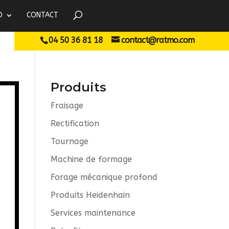
O
CONTACT
04 50 36 81 18
contact@ratmo.com
Produits
Fraisage
Rectification
Tournage
Machine de formage
Forage mécanique profond
s
Produits Heidenhain
Services maintenance