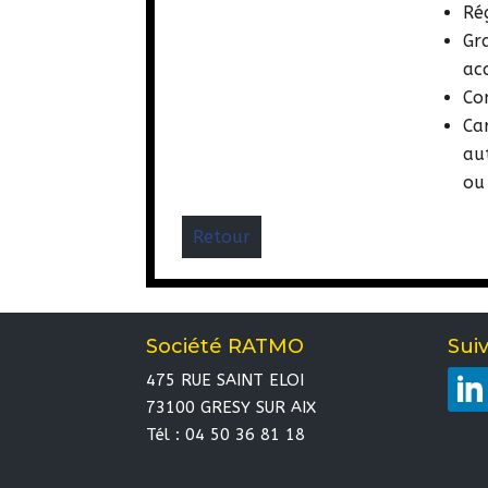
Ré
Gra
ac
Co
Ca
au
ou 
Retour
Société RATMO
Sui
475 RUE SAINT ELOI
73100 GRESY SUR AIX
Tél : 04 50 36 81 18