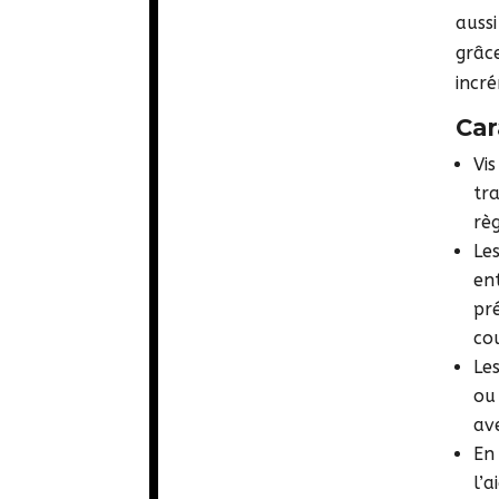
auss
grâc
incr
Car
Vis
tr
rè
Le
en
pr
co
Le
ou
av
En
l’