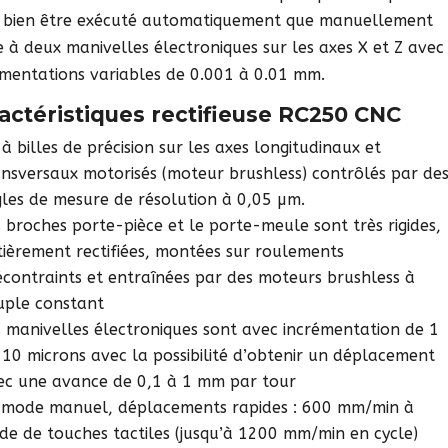
i bien être exécuté automatiquement que manuellement
e à deux manivelles électroniques sur les axes X et Z avec
émentations variables de 0.001 à 0.01 mm.
actéristiques rectifieuse RC250 CNC
 à billes de précision sur les axes longitudinaux et
ansversaux motorisés (moteur brushless) contrôlés par de
gles de mesure de résolution à 0,05 µm.
s broches porte-pièce et le porte-meule sont très rigides,
tièrement rectifiées, montées sur roulements
écontraints et entraînées par des moteurs brushless à
uple constant
s manivelles électroniques sont avec incrémentation de 1
 10 microns avec la possibilité d’obtenir un déplacement
ec une avance de 0,1 à 1 mm par tour
 mode manuel, déplacements rapides : 600 mm/min à
aide de touches tactiles (jusqu’à 1200 mm/min en cycle)