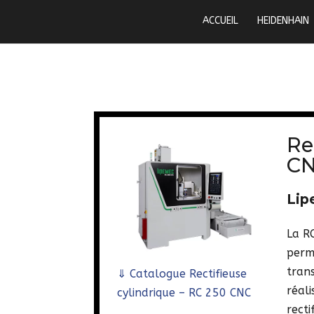
ACCUEIL
HEIDENHAIN
Re
C
Lip
La R
perme
trans
⇓
Catalogue Rectifieuse
réal
cylindrique – RC 250 CNC
recti