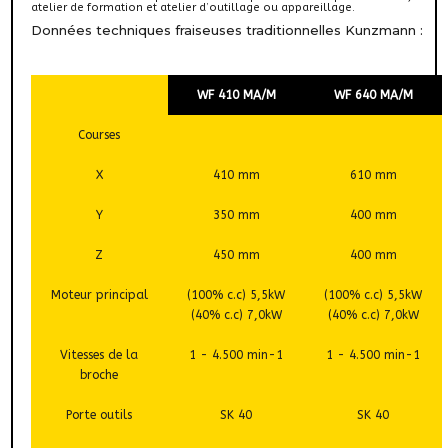
atelier de formation et atelier d’outillage ou appareillage.
Données techniques fraiseuses traditionnelles Kunzmann :
WF 410 MA/M
WF 640 MA/M
Courses
X
410 mm
610 mm
Y
350 mm
400 mm
Z
450 mm
400 mm
Moteur principal
(100% c.c) 5,5kW
(100% c.c) 5,5kW
(40% c.c) 7,0kW
(40% c.c) 7,0kW
Vitesses de la
1 - 4.500 min-1
1 - 4.500 min-1
broche
Porte outils
SK 40
SK 40