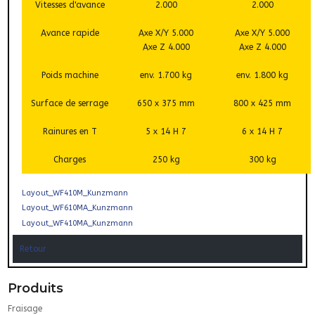
Vitesses d'avance
2.000
2.000
Avance rapide
Axe X/Y 5.000
Axe X/Y 5.000
Axe Z 4.000
Axe Z 4.000
Poids machine
env. 1.700 kg
env. 1.800 kg
Surface de serrage
650 x 375 mm
800 x 425 mm
Rainures en T
5 x 14 H 7
6 x 14 H 7
Charges
250 kg
300 kg
Layout_WF410M_Kunzmann
Layout_WF610MA_Kunzmann
Layout_WF410MA_Kunzmann
Retour
Produits
Fraisage