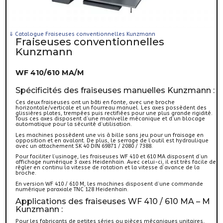
⇓
Catalogue Fraiseuses conventionnelles Kunzmann
Fraiseuses conventionnelles
Kunzmann
WF 410/610 MA/M
Spécificités des fraiseuses manuelles Kunzmann :
Ces deux fraiseuses ont un bâti en fonte, avec une broche
horizontale/verticale et un fourreau manuel. Les axes possèdent des
glissières plates, trempées puis rectifiées pour une plus grande rigidité.
Tous ces axes disposent d’une manivelle mécanique et d’un blocage
automatique pour la sécurité d’utilisation.
Les machines possèdent une vis à bille sans jeu pour un fraisage en
opposition et en avalant. De plus, le serrage de l’outil est hydraulique
avec un attachement SK 40 DIN 69871 / 2080 / 7388.
Pour faciliter l’usinage, les fraiseuses WF 410 et 610 MA disposent d’un
affichage numérique 3 axes Heidenhain. Avec celui-ci, il est très facile de
régler en continu la vitesse de rotation et la vitesse d’avance de la
broche.
En version WF 410 / 610 M, les machines disposent d’une commande
numérique paraxiale TNC 128 Heidenhain.
Applications des fraiseuses WF 410 / 610 MA – M
Kunzmann :
Pour les fabricants de petites séries ou pièces mécaniques unitaires,