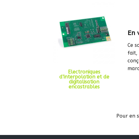
En 
Ce s
fait
conç
marq
Electroniques
d’interpolation et de
digitalisation
encastrables
Pour en s