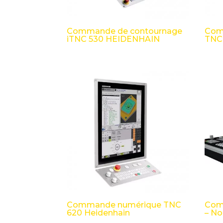
Commande de contournage
Com
iTNC 530 HEIDENHAIN
TNC
Commande numérique TNC
Com
620 Heidenhain
– N