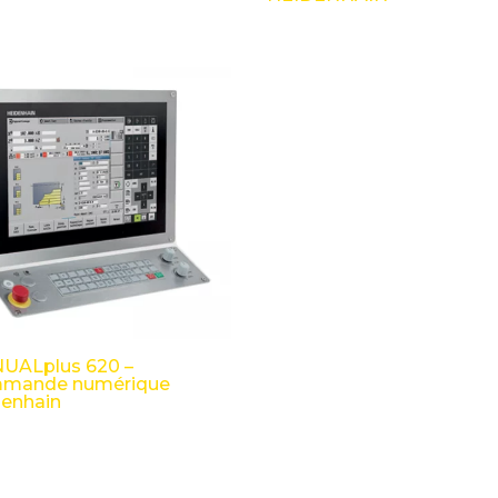
UALplus 620 –
mande numérique
denhain