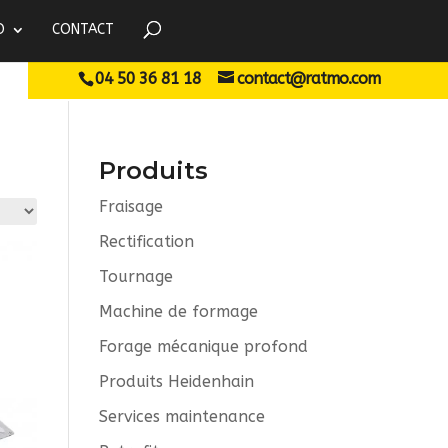
O
CONTACT
04 50 36 81 18
contact@ratmo.com
Produits
Fraisage
Rectification
Tournage
Machine de formage
Forage mécanique profond
Produits Heidenhain
Services maintenance