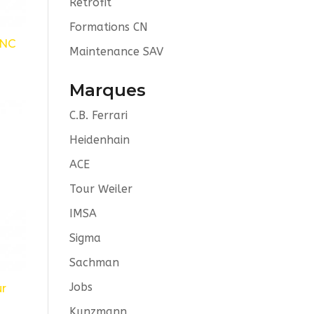
Retrofit
Formations CN
CNC
Maintenance SAV
Marques
C.B. Ferrari
Heidenhain
ACE
Tour Weiler
IMSA
Sigma
Sachman
Jobs
r
Kunzmann