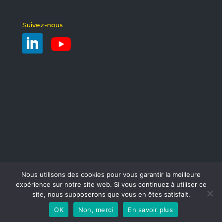
Suivez-nous
Nous utilisons des cookies pour vous garantir la meilleure
expérience sur notre site web. Si vous continuez à utiliser ce
site, nous supposerons que vous en êtes satisfait.
Réalisation :
Ascomedia
-
Mentions légales
-
Politique
OK
Non, merci
En savoir plus
de confidentialité
-
Plan du site
-
Contact