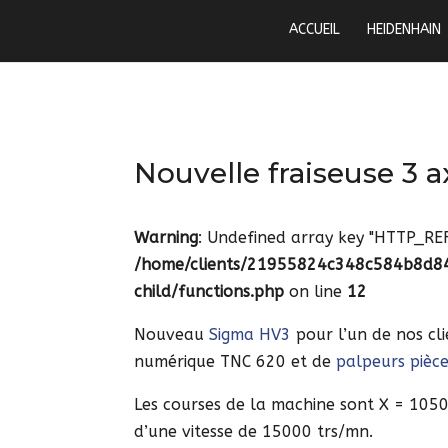
ACCUEIL
HEIDENHAIN
Nouvelle fraiseuse 3 
Warning
: Undefined array key "HTTP_RE
/home/clients/21955824c348c584b8d8
child/functions.php
on line
12
Nouveau
Sigma HV3
pour l’un de nos cl
numérique TNC 620 et de
palpeurs pièc
Les courses de la machine sont X = 105
d’une vitesse de 15000 trs/mn.