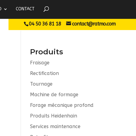
O
CONTACT
04 50 36 81 18
contact@ratmo.com
Produits
Fraisage
Rectification
Tournage
Machine de formage
Forage mécanique profond
Produits Heidenhain
Services maintenance