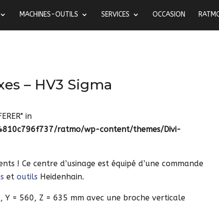
MACHINES-OUTILS
SERVICES
OCCASION
RATM
axes – HV3 Sigma
FERER" in
4810c796f737/ratmo/wp-content/themes/Divi-
ients ! Ce centre d’usinage est équipé d’une commande
es
et
outils
Heidenhain.
0, Y = 560, Z = 635 mm avec une broche verticale