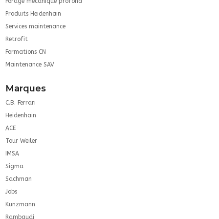
Forage mécanique profond
Produits Heidenhain
Services maintenance
Retrofit
Formations CN
Maintenance SAV
Marques
C.B. Ferrari
Heidenhain
ACE
Tour Weiler
IMSA
Sigma
Sachman
Jobs
Kunzmann
Rambaudi